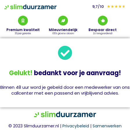
9,7/10
★
★
★
★
★
Premium kwaliteit
Mileuvriendelijk
Bespaar direct
30 jaar garantie
100% groene stroom
Zo terugverdiend!
Gelukt!
bedankt voor je aanvraag!
Binnen 48 uur word je gebeld door een medewerker van ons
callcenter met een passend en vrijblijvend advies.
© 2023 Slimduurzamer.nl |
Privacybeleid
|
Samenwerken