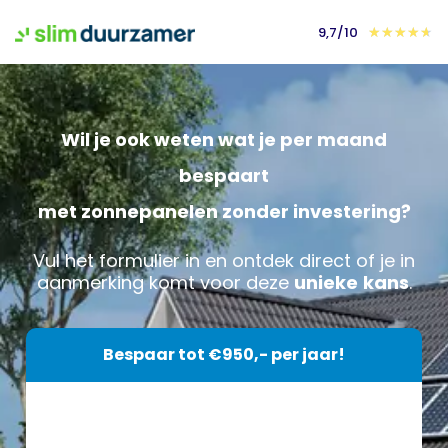
9,7/10
★
★
★
★
★
Wil je ook weten wat je per maand
bespaart
met zonnepanelen zonder investering?
Vul het formulier in en ontdek direct of je in
aanmerking komt voor deze
unieke
kans
.
Bespaar tot €950,- per jaar!