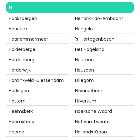
H
Haaksbergen
Hendrik-Ido-Ambacht
Haarlem
Hengelo
Haarlemmermeer
's-Hertogenbosch
Halderberge
Het Hogeland
Hardenberg
Heumen
Harderwijk
Heusden
Hardinxveld-Giessendam
Hillegom
Harlingen
Hilvarenbeek
Hattem
Hilversum
Heemskerk
Hoeksche Waard
Heemstede
Hof van Twente
Heerde
Hollands Kroon