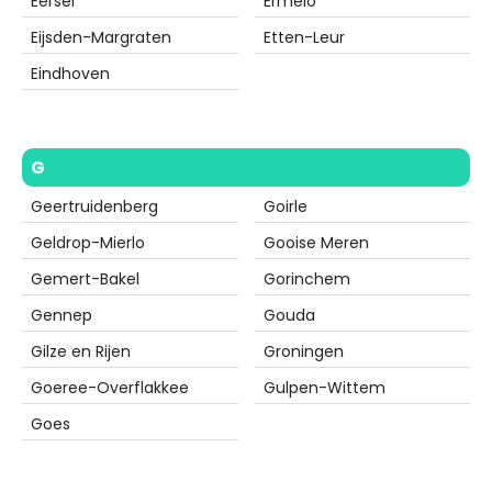
Eersel
Ermelo
Eijsden-Margraten
Etten-Leur
Eindhoven
G
Geertruidenberg
Goirle
Geldrop-Mierlo
Gooise Meren
Gemert-Bakel
Gorinchem
Gennep
Gouda
Gilze en Rijen
Groningen
Goeree-Overflakkee
Gulpen-Wittem
Goes