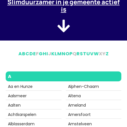
Slimduurzamer in je gemeente actief
is
A
B
C
D
E
F
G
H
I
J
K
L
M
N
O
P
Q
R
S
T
U
V
W
X
Y
Z
A
Aa en Hunze
Alphen-Chaam
Aalsmeer
Altena
Aalten
Ameland
Achtkarspelen
Amersfoort
Alblasserdam
Amstelveen