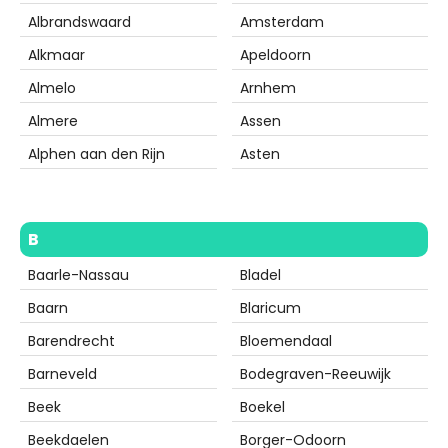
Albrandswaard
Amsterdam
Alkmaar
Apeldoorn
Almelo
Arnhem
Almere
Assen
Alphen aan den Rijn
Asten
B
Baarle-Nassau
Bladel
Baarn
Blaricum
Barendrecht
Bloemendaal
Barneveld
Bodegraven-Reeuwijk
Beek
Boekel
Beekdaelen
Borger-Odoorn