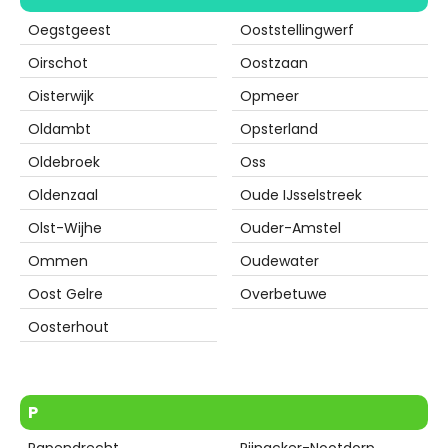
Oegstgeest
Ooststellingwerf
Oirschot
Oostzaan
Oisterwijk
Opmeer
Oldambt
Opsterland
Oldebroek
Oss
Oldenzaal
Oude IJsselstreek
Olst-Wijhe
Ouder-Amstel
Ommen
Oudewater
Oost Gelre
Overbetuwe
Oosterhout
P
Papendrecht
Pijnacker-Nootdorp