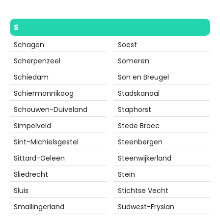
S
Schagen
Soest
Scherpenzeel
Someren
Schiedam
Son en Breugel
Schiermonnikoog
Stadskanaal
Schouwen-Duiveland
Staphorst
Simpelveld
Stede Broec
Sint-Michielsgestel
Steenbergen
Sittard-Geleen
Steenwijkerland
Sliedrecht
Stein
Sluis
Stichtse Vecht
Smallingerland
Sudwest-Fryslan