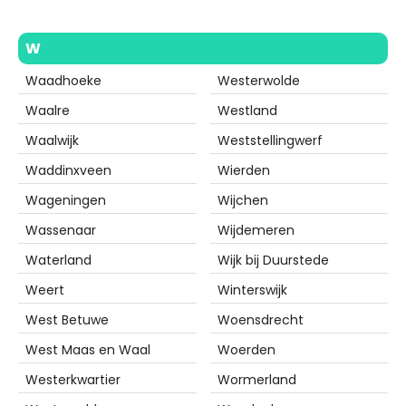
W
Waadhoeke
Westerwolde
Waalre
Westland
Waalwijk
Weststellingwerf
Waddinxveen
Wierden
Wageningen
Wijchen
Wassenaar
Wijdemeren
Waterland
Wijk bij Duurstede
Weert
Winterswijk
West Betuwe
Woensdrecht
West Maas en Waal
Woerden
Westerkwartier
Wormerland