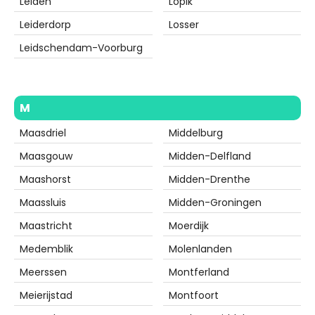
Leiden
Lopik
Leiderdorp
Losser
Leidschendam-Voorburg
M
Maasdriel
Middelburg
Maasgouw
Midden-Delfland
Maashorst
Midden-Drenthe
Maassluis
Midden-Groningen
Maastricht
Moerdijk
Medemblik
Molenlanden
Meerssen
Montferland
Meierijstad
Montfoort