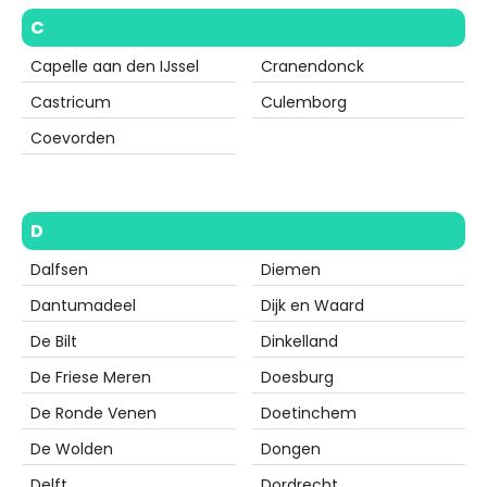
C
Capelle aan den IJssel
Cranendonck
Castricum
Culemborg
Coevorden
D
Dalfsen
Diemen
Dantumadeel
Dijk en Waard
De Bilt
Dinkelland
De Friese Meren
Doesburg
De Ronde Venen
Doetinchem
De Wolden
Dongen
Delft
Dordrecht