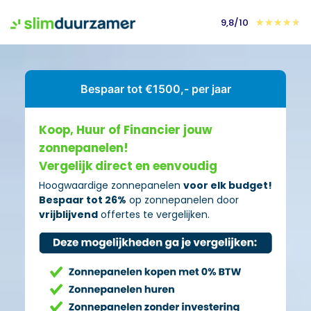
9,8/10
★
★
★
★
★
Bespaar tot €1500,- per jaar
Koop, Huur of Financier jouw
zonnepanelen!
Vergelijk direct en eenvoudig
Hoogwaardige zonnepanelen
voor elk budget!
Bespaar tot 26%
op zonnepanelen door
vrijblijvend
offertes te vergelijken.