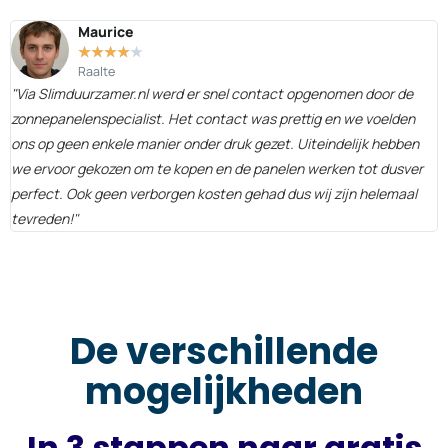
Maurice
★
★
★
★
★
Raalte
"Via Slimduurzamer.nl werd er snel contact opgenomen door de
"
zonnepanelenspecialist. Het contact was prettig en we voelden
f
ons op geen enkele manier onder druk gezet. Uiteindelijk hebben
d
we ervoor gekozen om te kopen en de panelen werken tot dusver
z
perfect. Ook geen verborgen kosten gehad dus wij zijn helemaal
b
tevreden!"
De verschillende
mogelijkheden
In 3 stappen naar gratis