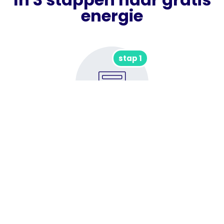
energie
stap 1
Vul het formulier in
Vul het formulier in (binnen 1 minuut geregeld)
stap 2