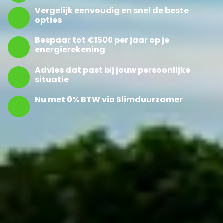
Vergelijk eenvoudig en snel de beste
opties
Bespaar tot €1500 per jaar op je
energierekening
Advies dat past bij jouw persoonlijke
situatie
Nu met 0% BTW via Slimduurzamer