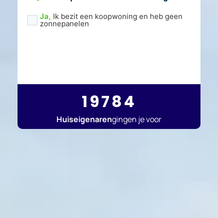
Ja,
Ik bezit een koopwoning en heb geen
Koopwoning
zonnepanelen
*
Vul
je
postcode
en
huisnummer
in
*
19784
Huiseigenaren
gingen je voor