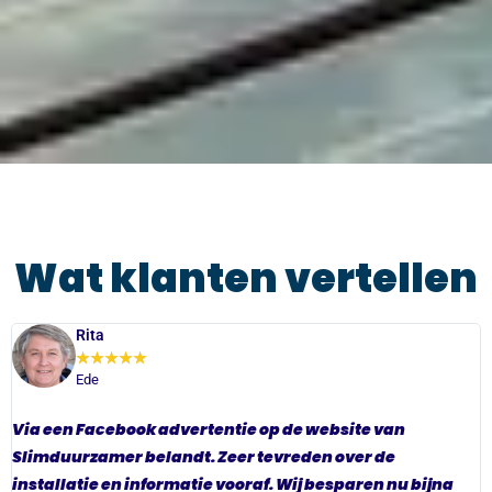
Wat klanten vertellen
Rita
★
★
★
★
★
Ede
Via een Facebook advertentie op de website van
H
Slimduurzamer belandt. Zeer tevreden over de
v
installatie en informatie vooraf. Wij besparen nu bijna
i