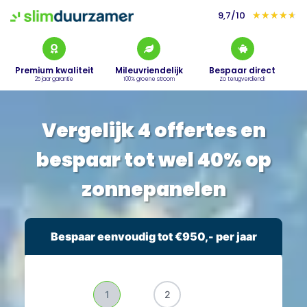
9,7/10
★
★
★
★
★
Premium kwaliteit
Mileuvriendelijk
Bespaar direct
25 jaar garantie
100% groene stroom
Zo terugverdiend!
Vergelijk 4 offertes en
bespaar tot wel 40% op
zonnepanelen
Bespaar eenvoudig tot €950,- per jaar
1
2