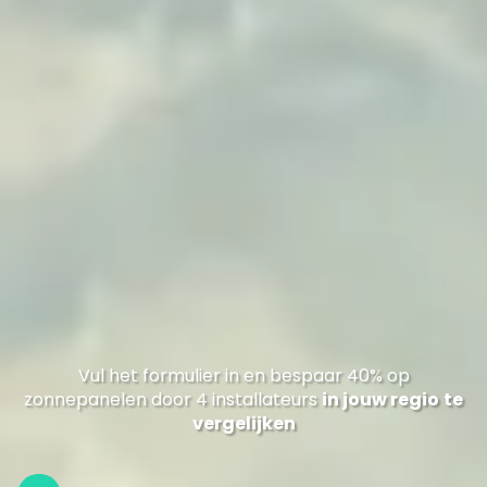
Vul het formulier in en bespaar 40% op
zonnepanelen door 4 installateurs
in jouw regio
te
vergelijken