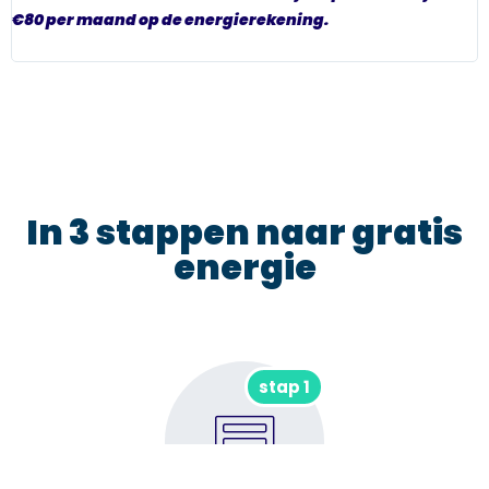
€80 per maand op de energierekening.
a
b
In 3 stappen naar gratis
energie
stap 1