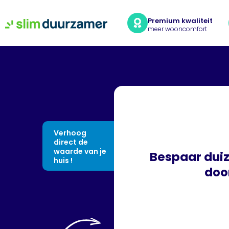
Premium kwaliteit
meer wooncomfort
Verhoog
direct de
waarde van je
Bespaar duiz
huis !
door