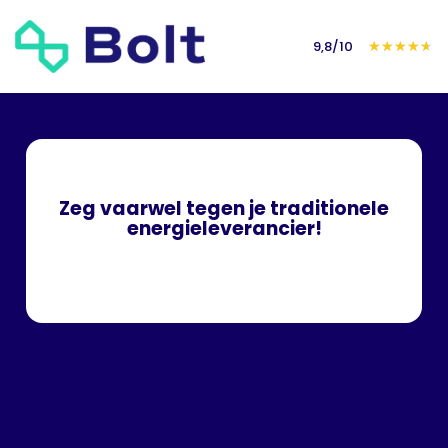
9,8/10
★
★
★
★
★
Draag bij aan
Zeg vaarwel tegen je traditionele
een
energieleverancier!
trasparant en
eerlijk
stroomnet!